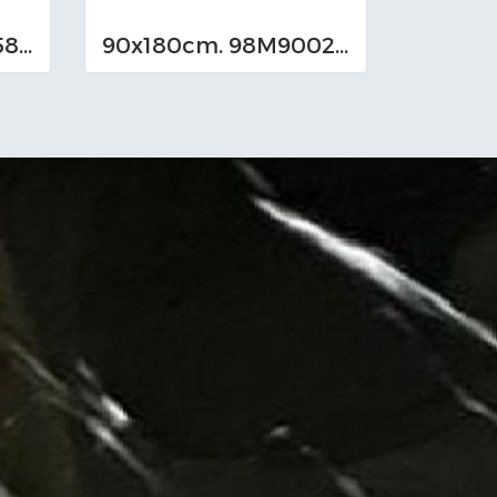
90x180cm. ST918658-Satin
90x180cm. 98M9002 A.B.C