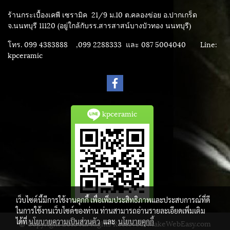
ร้านกระเบื้องเคพี เซรามิค
21/9 ม.10 ต.คลองข่อย อ.ปากเกร็ด
จ.นนทบุรี 11120 (อยู่ใกล้กับรร.สารสาสน์บางบัวทอง นนทบุรี)
โทร. 099 4383888 ,099 2288333 และ 087 5004040
Line:
kpceramic
kpceramic
เว็บไซต์นี้มีการใช้งานคุกกี้ เพื่อเพิ่มประสิทธิภาพและประสบการณ์ที่ดี
ในการใช้งานเว็บไซต์ของท่าน ท่านสามารถอ่านรายละเอียดเพิ่มเติม
ได้ที่
นโยบายความเป็นส่วนตัว
และ
นโยบายคุกกี้
© Copyright 2015 All Rights Reserved. MakeWebEasy.com