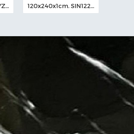
120x270x0.9cm. S-YZD270926 Bookmatch (หนา 9mm.)
120x240x1cm. SIN1224-945 Sintered Stone Bookmatch