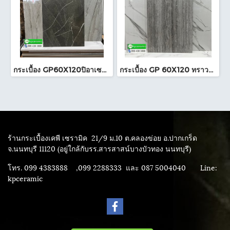
กระเบื้อง GP60X120ปิอาเซนซ่า เทาเข้ม (HYG)NAT RTPM
กระเบื้อง GP 60X120 ทราวาทีน เทา (POL)ตัดขอบ PM
ร้านกระเบื้องเคพี เซรามิค
21/9 ม.10 ต.คลองข่อย อ.ปากเกร็ด
จ.นนทบุรี 11120 (อยู่ใกล้กับรร.สารสาสน์บางบัวทอง นนทบุรี)
โทร. 099 4383888 ,099 2288333 และ 087 5004040
Line:
kpceramic