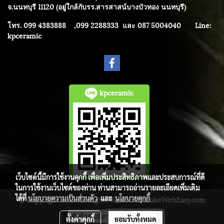
จ.นนทบุรี 11120 (อยู่ใกล้กับรร.สารสาสน์บางบัวทอง นนทบุรี)
โทร. 099 4383888 ,099 2288333 และ 087 5004040
Line:
kpceramic
kpceramic
เว็บไซต์นี้มีการใช้งานคุกกี้ เพื่อเพิ่มประสิทธิภาพและประสบการณ์ที่ดี
ในการใช้งานเว็บไซต์ของท่าน ท่านสามารถอ่านรายละเอียดเพิ่มเติม
ได้ที่
นโยบายความเป็นส่วนตัว
และ
นโยบายคุกกี้
© Copyright 2015 All Rights Reserved. MakeWebEasy.com
ผู้เข้าชมทั้งหมด
3,798,617
ตั้งค่าคุกกี้
ยอมรับทั้งหมด