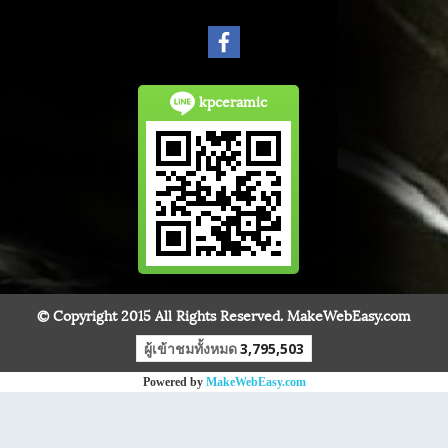
kpceramic
© Copyright 2015 All Rights Reserved. MakeWebEasy.com
ผู้เข้าชมทั้งหมด
3,795,503
Powered by
MakeWebEasy.com