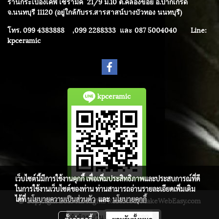
ร้านกระเบื้องเคพี เซรามิค
21/9 ม.10 ต.คลองข่อย อ.ปากเกร็ด
จ.นนทบุรี 11120 (อยู่ใกล้กับรร.สารสาสน์บางบัวทอง นนทบุรี)
โทร. 099 4383888 ,099 2288333 และ 087 5004040
Line:
kpceramic
kpceramic
เว็บไซต์นี้มีการใช้งานคุกกี้ เพื่อเพิ่มประสิทธิภาพและประสบการณ์ที่ดี
ในการใช้งานเว็บไซต์ของท่าน ท่านสามารถอ่านรายละเอียดเพิ่มเติม
ได้ที่
นโยบายความเป็นส่วนตัว
และ
นโยบายคุกกี้
© Copyright 2015 All Rights Reserved. MakeWebEasy.com
ผู้เข้าชมวันนี้
399