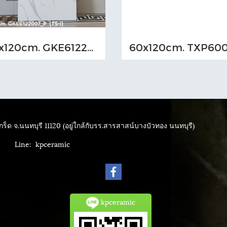
60x120cm. GKE6122007_P (TS-I)
ร็ด จ.นนทบุรี 11120 (อยู่ใกล้กับรร.สารสาสน์บางบัวทอง นนทบุรี)
4040
Line: kpceramic
kpceramic