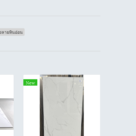
องลายหินอ่อน
New