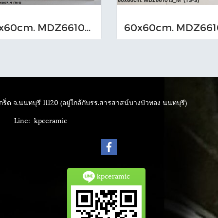
60x60cm. MDZ661007_M (TS-I)
ร็ด จ.นนทบุรี 11120 (อยู่ใกล้กับรร.สารสาสน์บางบัวทอง นนทบุรี)
4040
Line: kpceramic
kpceramic