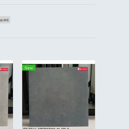
ินเทจ
New