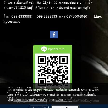
ร้านกระเบื้องเคพี เซรามิค
21/9 ม.10 ต.คลองข่อย อ.ปากเกร็ด
จ.นนทบุรี 11120 (อยู่ใกล้กับรร.สารสาสน์บางบัวทอง นนทบุรี)
โทร. 099 4383888 ,099 2288333 และ 087 5004040
Line:
kpceramic
kpceramic
เว็บไซต์นี้มีการใช้งานคุกกี้ เพื่อเพิ่มประสิทธิภาพและประสบการณ์ที่ดี
ในการใช้งานเว็บไซต์ของท่าน ท่านสามารถอ่านรายละเอียดเพิ่มเติม
ได้ที่
นโยบายความเป็นส่วนตัว
และ
นโยบายคุกกี้
© Copyright 2015 All Rights Reserved. MakeWebEasy.com