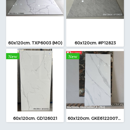
60x120cm. TXP6003 (MO)
60x120cm. #P12823
New
New
60x120cm. GD126021
60x120cm. GKE6122007_P (TS-I)