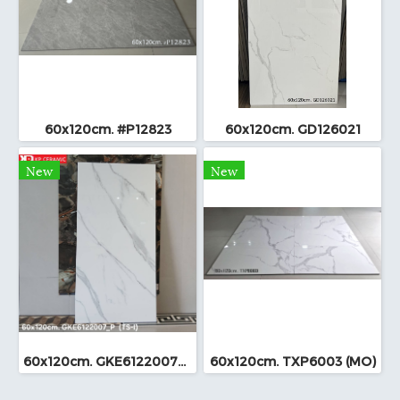
60x120cm. #P12823
60x120cm. GD126021
New
New
60x120cm. GKE6122007_P (TS-I)
60x120cm. TXP6003 (MO)