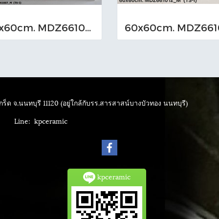
60x60cm. MDZ661007_M (TS-I)
ร็ด จ.นนทบุรี 11120 (อยู่ใกล้กับรร.สารสาสน์บางบัวทอง นนทบุรี)
4040
Line: kpceramic
kpceramic