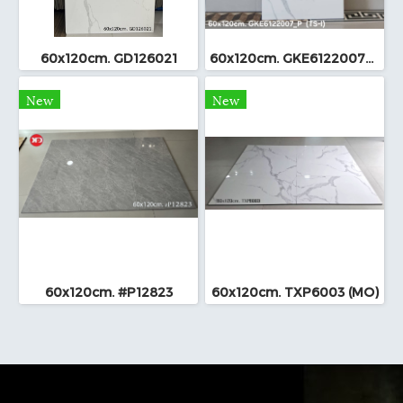
60x120cm. GD126021
60x120cm. GKE6122007_P (TS-I)
New
New
60x120cm. #P12823
60x120cm. TXP6003 (MO)