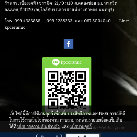
ร้านกระเบื้องเคพี เซรามิค
21/9 ม.10 ต.คลองข่อย อ.ปากเกร็ด
จ.นนทบุรี 11120 (อยู่ใกล้กับรร.สารสาสน์บางบัวทอง นนทบุรี)
โทร. 099 4383888 ,099 2288333 และ 087 5004040
Line:
kpceramic
kpceramic
เว็บไซต์นี้มีการใช้งานคุกกี้ เพื่อเพิ่มประสิทธิภาพและประสบการณ์ที่ดี
ในการใช้งานเว็บไซต์ของท่าน ท่านสามารถอ่านรายละเอียดเพิ่มเติม
ได้ที่
นโยบายความเป็นส่วนตัว
และ
นโยบายคุกกี้
© Copyright 2015 All Rights Reserved. MakeWebEasy.com