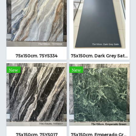
75x150cm. 75YS334
75x150cm. Dark Grey Satin
New
New
75x150cm. 75YS017
75x150cm. Emperado Green