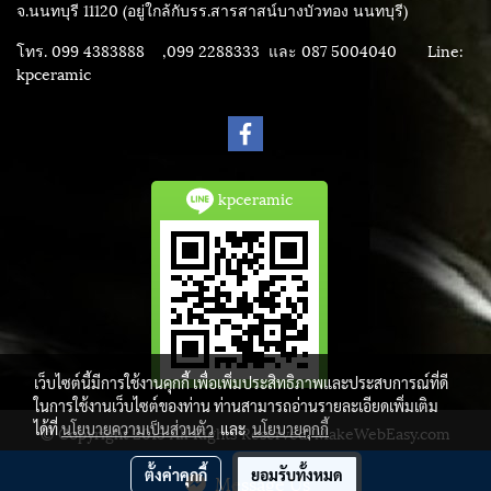
จ.นนทบุรี 11120 (อยู่ใกล้กับรร.สารสาสน์บางบัวทอง นนทบุรี)
โทร. 099 4383888 ,099 2288333 และ 087 5004040
Line:
kpceramic
kpceramic
เว็บไซต์นี้มีการใช้งานคุกกี้ เพื่อเพิ่มประสิทธิภาพและประสบการณ์ที่ดี
ในการใช้งานเว็บไซต์ของท่าน ท่านสามารถอ่านรายละเอียดเพิ่มเติม
ได้ที่
นโยบายความเป็นส่วนตัว
และ
นโยบายคุกกี้
© Copyright 2015 All Rights Reserved. MakeWebEasy.com
ผู้เข้าชมวันนี้
1,990
ตั้งค่าคุกกี้
ยอมรับทั้งหมด
Message Us