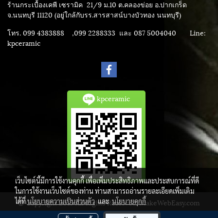
ร้านกระเบื้องเคพี เซรามิค
21/9 ม.10 ต.คลองข่อย อ.ปากเกร็ด
จ.นนทบุรี 11120 (อยู่ใกล้กับรร.สารสาสน์บางบัวทอง นนทบุรี)
โทร. 099 4383888 ,099 2288333 และ 087 5004040
Line:
kpceramic
kpceramic
เว็บไซต์นี้มีการใช้งานคุกกี้ เพื่อเพิ่มประสิทธิภาพและประสบการณ์ที่ดี
ในการใช้งานเว็บไซต์ของท่าน ท่านสามารถอ่านรายละเอียดเพิ่มเติม
ได้ที่
นโยบายความเป็นส่วนตัว
และ
นโยบายคุกกี้
© Copyright 2015 All Rights Reserved. MakeWebEasy.com