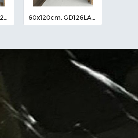
60x120cm. GD126022 (MO)
60x120cm. GD126LA05 (MO)