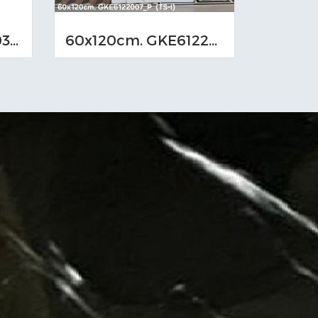
60x120cm. TXP6003 (MO)
60x120cm. GKE6122007_P (TS-I)