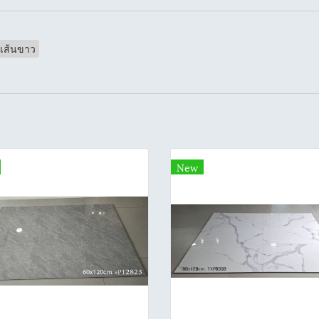
ำเส้นขาว
New