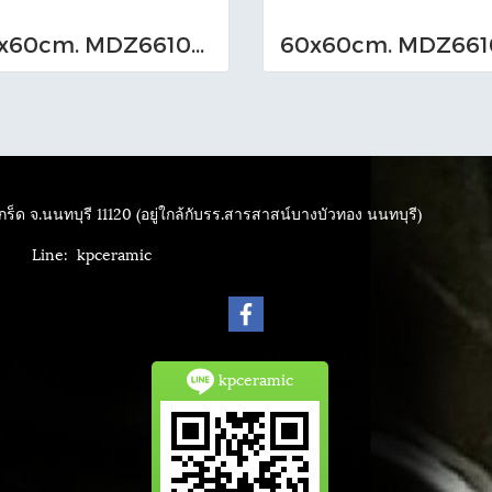
60x60cm. MDZ661007_M (TS-I)
ร็ด จ.นนทบุรี 11120 (อยู่ใกล้กับรร.สารสาสน์บางบัวทอง นนทบุรี)
4040
Line: kpceramic
kpceramic