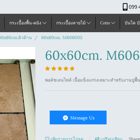
099 
กระเบื้องพื้น-ผนัง
กระเบื้องลายไม้
Cotto
บันได บ
ุ60x60cm.ผิวด้าน
60x60cm. M606005
60x60cm. M60
พอล์ชเลนไทล์ เนื้อแข็งแกร่งเหมาะสำหรับงานปูพื
Message Us
เพิ่มรายการโปรด
เปรียบเทียบ
Shar