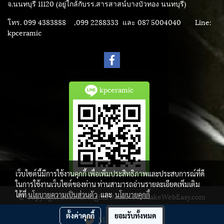
จ.นนทบุรี 11120 (อยู่ใกล้กับรร.สารสาสน์บางบัวทอง นนทบุรี)
โทร. 099 4383888 ,099 2288333 และ 087 5004040
Line:
kpceramic
kpceramic
เว็บไซต์นี้มีการใช้งานคุกกี้ เพื่อเพิ่มประสิทธิภาพและประสบการณ์ที่ดี
ในการใช้งานเว็บไซต์ของท่าน ท่านสามารถอ่านรายละเอียดเพิ่มเติม
ได้ที่
นโยบายความเป็นส่วนตัว
และ
นโยบายคุกกี้
© Copyright 2015 All Rights Reserved. MakeWebEasy.com
ผู้เข้าชมทั้งหมด
3,784,711
ตั้งค่าคุกกี้
ยอมรับทั้งหมด
Message Us