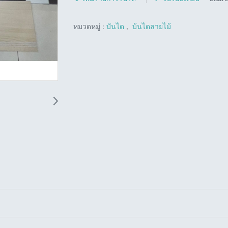
หมวดหมู่ :
บันได
,
บ้นไดลายไม้