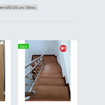
นไดลายไม้ 120 และ 150cm.
New