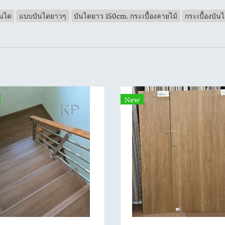
ันได
แบบบันไดยาวๆ
บันไดยาว 150cm. กระเบื้องลายไม้
กระเบื้องบั
New