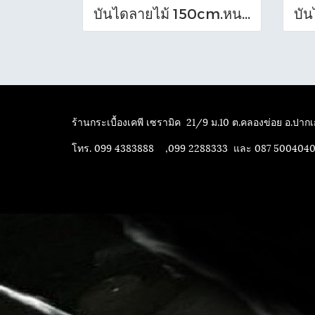
บันไดลายไม้ 150cm.หนา 10mm
ร้านกระเบื้องเคพี เซรามิค
21/9 ม.10 ต.คลองข่อย อ.ปากเก
โทร. 099 4383888 ,099 2288333 และ 087 500