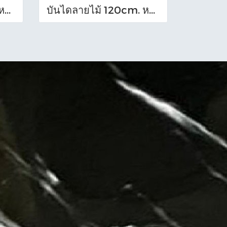
บันไดลายไม้ 120cm. หนา 18 มิล
บันไดลายไม้ 120cm. หนา 18 มิล #120-01