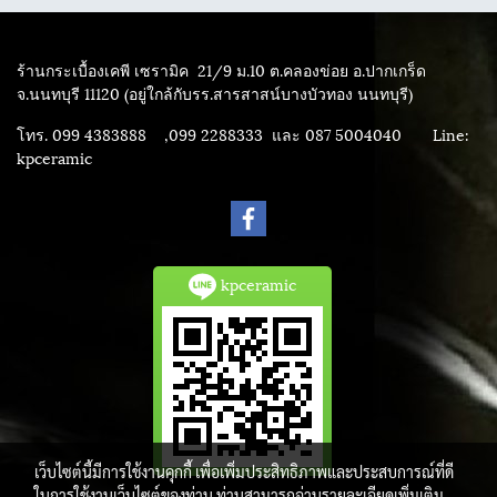
ร้านกระเบื้องเคพี เซรามิค
21/9 ม.10 ต.คลองข่อย อ.ปากเกร็ด
จ.นนทบุรี 11120 (อยู่ใกล้กับรร.สารสาสน์บางบัวทอง นนทบุรี)
โทร. 099 4383888 ,099 2288333 และ 087 5004040
Line:
kpceramic
kpceramic
เว็บไซต์นี้มีการใช้งานคุกกี้ เพื่อเพิ่มประสิทธิภาพและประสบการณ์ที่ดี
ในการใช้งานเว็บไซต์ของท่าน ท่านสามารถอ่านรายละเอียดเพิ่มเติม