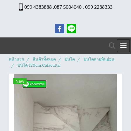
099 4383888 ,087 5004040 , 099 2288333
หน้าแรก
สินค้าทั้งหมด
บันได
บันไดลายหินอ่อน
บันได 120cm.Calacutta
New