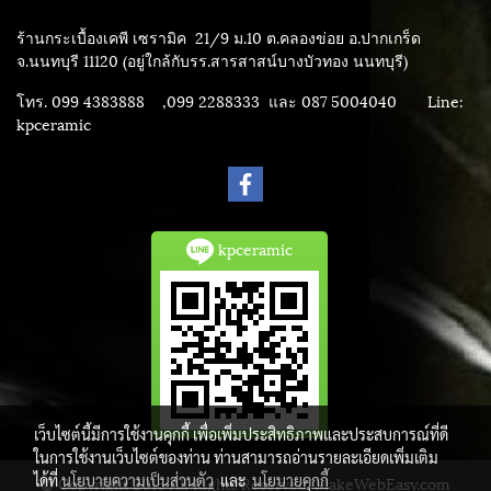
ร้านกระเบื้องเคพี เซรามิค
21/9 ม.10 ต.คลองข่อย อ.ปากเกร็ด
จ.นนทบุรี 11120 (อยู่ใกล้กับรร.สารสาสน์บางบัวทอง นนทบุรี)
โทร. 099 4383888 ,099 2288333 และ 087 5004040
Line:
kpceramic
kpceramic
เว็บไซต์นี้มีการใช้งานคุกกี้ เพื่อเพิ่มประสิทธิภาพและประสบการณ์ที่ดี
ในการใช้งานเว็บไซต์ของท่าน ท่านสามารถอ่านรายละเอียดเพิ่มเติม
ได้ที่
นโยบายความเป็นส่วนตัว
และ
นโยบายคุกกี้
© Copyright 2015 All Rights Reserved. MakeWebEasy.com