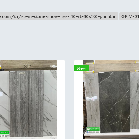
ife.com/th/gp-m-stone-snow-hyg-r10-rt-60x120-pm.html
GP M-S
New