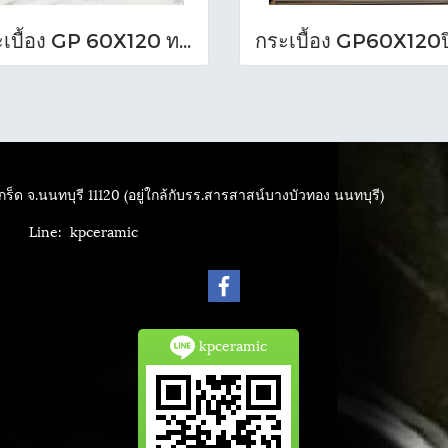
กระเบื้อง GP 60X120 ทราวาทีน เทา (POL)ตัดขอบ PM
ร็ด จ.นนทบุรี 11120 (อยู่ใกล้กับรร.สารสาสน์บางบัวทอง นนทบุรี)
4040
Line: kpceramic
kpceramic