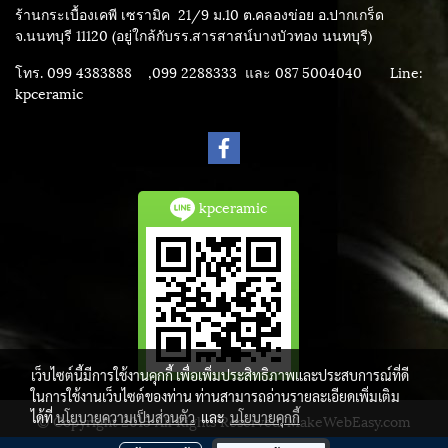
ร้านกระเบื้องเคพี เซรามิค
21/9 ม.10 ต.คลองข่อย อ.ปากเกร็ด
จ.นนทบุรี 11120 (อยู่ใกล้กับรร.สารสาสน์บางบัวทอง นนทบุรี)
โทร. 099 4383888 ,099 2288333 และ 087 5004040
Line:
kpceramic
kpceramic
เว็บไซต์นี้มีการใช้งานคุกกี้ เพื่อเพิ่มประสิทธิภาพและประสบการณ์ที่ดี
ในการใช้งานเว็บไซต์ของท่าน ท่านสามารถอ่านรายละเอียดเพิ่มเติม
ได้ที่
นโยบายความเป็นส่วนตัว
และ
นโยบายคุกกี้
© Copyright 2015 All Rights Reserved. MakeWebEasy.com