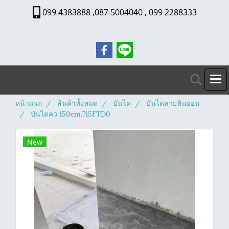
099 4383888 ,087 5004040 , 099 2288333
หน้าแรก
สินค้าทั้งหมด
บันได
บันไดลายหินอ่อน
บันไดคว 150cm.715FTD0
New