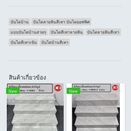
บันไดบ้าน
บันไดลายหินสีเทา บันไดออฟฟิศ
แบบบันไดบ้านสวยๆ
บันไดสีเทาลายหิน
บันไดลายหินสีเทา
บันไดสีเทาเข้ม
บันไดบ้านสีเทา
สินค้าเกี่ยวข้อง
New
New