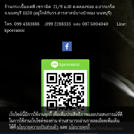
ร้านกระเบื้องเคพี เซรามิค
21/9 ม.10 ต.คลองข่อย อ.ปากเกร็ด
จ.นนทบุรี 11120 (อยู่ใกล้กับรร.สารสาสน์บางบัวทอง นนทบุรี)
โทร. 099 4383888 ,099 2288333 และ 087 5004040
Line:
kpceramic
kpceramic
เว็บไซต์นี้มีการใช้งานคุกกี้ เพื่อเพิ่มประสิทธิภาพและประสบการณ์ที่ดี
ในการใช้งานเว็บไซต์ของท่าน ท่านสามารถอ่านรายละเอียดเพิ่มเติม
ได้ที่
นโยบายความเป็นส่วนตัว
และ
นโยบายคุกกี้
© Copyright 2015 All Rights Reserved. MakeWebEasy.com