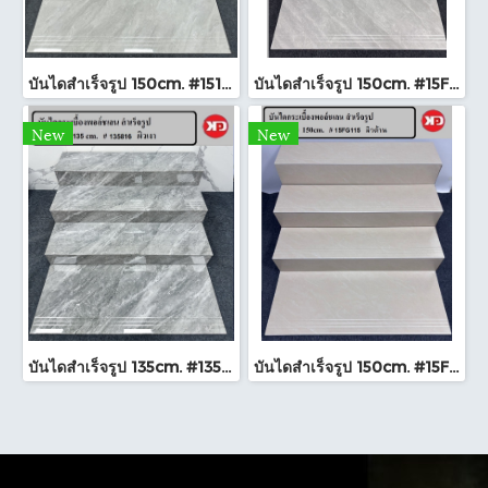
บันไดสำเร็จรูป 150cm. #151873 ผิวเงา
บันไดสำเร็จรูป 150cm. #15FG111 ผิวด้าน
New
New
บันไดสำเร็จรูป 135cm. #135816 ผิวเงา
บันไดสำเร็จรูป 150cm. #15FG115 ผิวด้าน