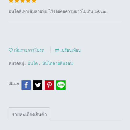
บันไดสีเทาเข้มลายหิน ไร้รอยต่อความยาวไม่เกิน 150cm.
เพิ่มรายการโปรด
เปรียบเทียบ
หมวดหมู่ :
บันได
,
บันไดลายหินอ่อน
Share
รายละเอียดสินค้า