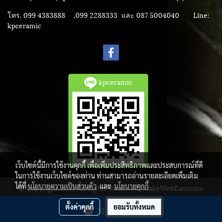
โทร. 099 4383888 ,099 2288333 และ 087 5004040
Line:
kpceramic
kpceramic
เว็บไซต์นี้มีการใช้งานคุกกี้ เพื่อเพิ่มประสิทธิภาพและประสบการณ์ที่ดี
ในการใช้งานเว็บไซต์ของท่าน ท่านสามารถอ่านรายละเอียดเพิ่มเติม
ได้ที่
นโยบายความเป็นส่วนตัว
และ
นโยบายคุกกี้
© Copyright 2015 All Rights Reserved. MakeWebEasy.com
ผู้เข้าชมวันนี้
1,172
ตั้งค่าคุกกี้
ยอมรับทั้งหมด
Message Us
Powered by
MakeWebEasy.com