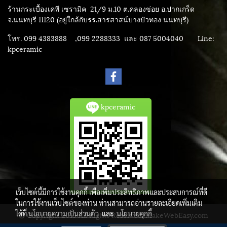
ร้านกระเบื้องเคพี เซรามิค
21/9 ม.10 ต.คลองข่อย อ.ปากเกร็ด
จ.นนทบุรี 11120 (อยู่ใกล้กับรร.สารสาสน์บางบัวทอง นนทบุรี)
โทร. 099 4383888 ,099 2288333 และ 087 5004040
Line:
kpceramic
kpceramic
เว็บไซต์นี้มีการใช้งานคุกกี้ เพื่อเพิ่มประสิทธิภาพและประสบการณ์ที่ดี
ในการใช้งานเว็บไซต์ของท่าน ท่านสามารถอ่านรายละเอียดเพิ่มเติม
ได้ที่
นโยบายความเป็นส่วนตัว
และ
นโยบายคุกกี้
© Copyright 2015 All Rights Reserved. MakeWebEasy.com