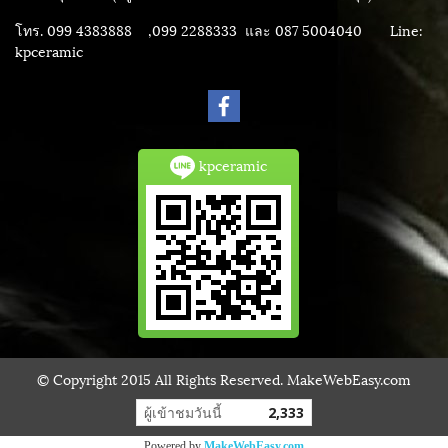
โทร. 099 4383888 ,099 2288333 และ 087 5004040
Line:
kpceramic
kpceramic
© Copyright 2015 All Rights Reserved. MakeWebEasy.com
ผู้เข้าชมวันนี้
2,333
Powered by
MakeWebEasy.com