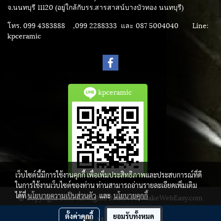
จ.นนทบุรี 11120 (อยู่ใกล้กับรร.สารสาสน์บางบัวทอง นนทบุรี)
โทร. 099 4383888 ,099 2288333 และ 087 5004040
Line:
kpceramic
kpceramic
เว็บไซต์นี้มีการใช้งานคุกกี้ เพื่อเพิ่มประสิทธิภาพและประสบการณ์ที่ดี
ในการใช้งานเว็บไซต์ของท่าน ท่านสามารถอ่านรายละเอียดเพิ่มเติม
ได้ที่
นโยบายความเป็นส่วนตัว
และ
นโยบายคุกกี้
© Copyright 2015 All Rights Reserved. MakeWebEasy.com
ผู้เข้าชมวันนี้
2,001
ตั้งค่าคุกกี้
ยอมรับทั้งหมด
Message Us