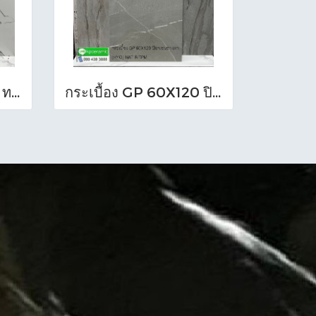
กระเบื้อง GP 60X120 ทราวาทีน เทา (POL)ตัดขอบ PM
กระเบื้อง GP 60X120 ปิอาเซนซ่า เทา (HYG) NAT R/TPM