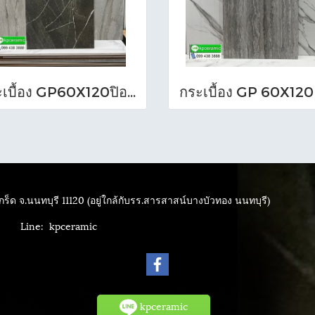
กระเบื้อง GP60X120ปิอาเซนซ่า เทาเข้ม (HYG)NAT RTPM
ร็ด จ.นนทบุรี 11120 (อยู่ใกล้กับรร.สารสาสน์บางบัวทอง นนทบุรี)
4040
Line: kpceramic
kpceramic