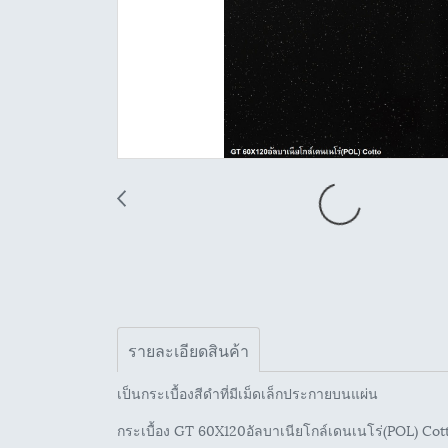
รายละเอียดสินค้า
เป็นกระเบื้องสีดำที่มีเม็ดเล็กประกายบนแผ่น
กระเบื้อง GT 60X120อัลบาเนียโกล์เดนเนโร่(POL) Cot