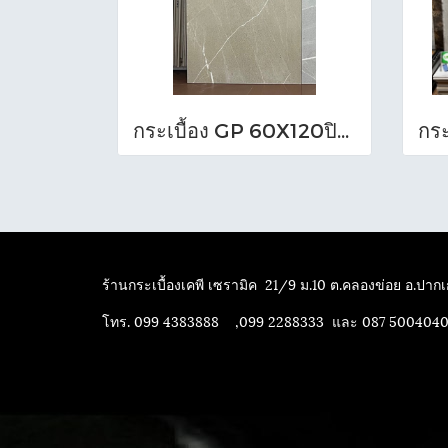
กระเบื้อง GP 60X120ปิอาเซนซ่า แซนด์ (HYG)NAT R/TPM
ร้านกระเบื้องเคพี เซรามิค
21/9 ม.10 ต.คลองข่อย อ.ปากเก
โทร. 099 4383888 ,099 2288333 และ 087 500