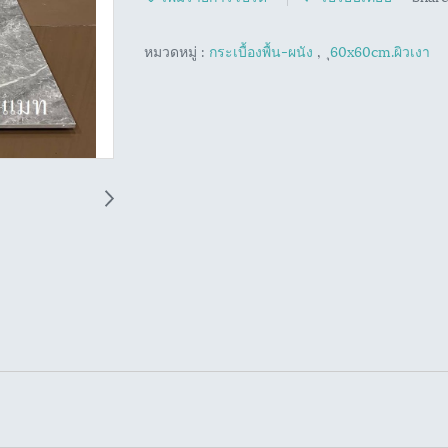
หมวดหมู่ :
กระเบื้องพื้น-ผนัง
,
ุ60x60cm.ผิวเงา