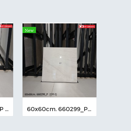
New
60x60cm. 660301_P (EM-I)
60x60cm. 660299_P (EM-I)