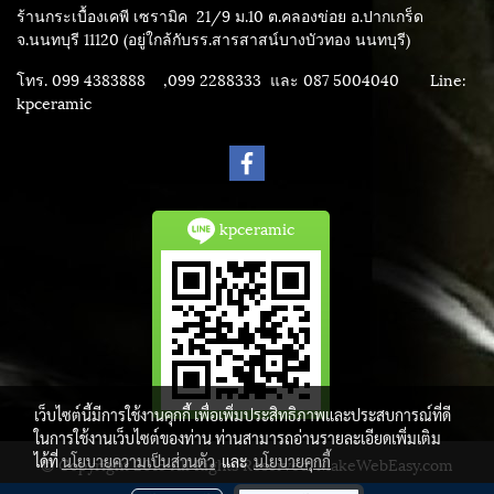
ร้านกระเบื้องเคพี เซรามิค
21/9 ม.10 ต.คลองข่อย อ.ปากเกร็ด
จ.นนทบุรี 11120 (อยู่ใกล้กับรร.สารสาสน์บางบัวทอง นนทบุรี)
โทร. 099 4383888 ,099 2288333 และ 087 5004040
Line:
kpceramic
kpceramic
เว็บไซต์นี้มีการใช้งานคุกกี้ เพื่อเพิ่มประสิทธิภาพและประสบการณ์ที่ดี
ในการใช้งานเว็บไซต์ของท่าน ท่านสามารถอ่านรายละเอียดเพิ่มเติม
ได้ที่
นโยบายความเป็นส่วนตัว
และ
นโยบายคุกกี้
© Copyright 2015 All Rights Reserved. MakeWebEasy.com