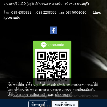
จ.นนทบุรี 11120 (อยู่ใกล้กับรร.สารสาสน์บางบัวทอง นนทบุรี)
โทร. 099 4383888 ,099 2288333 และ 087 5004040
Line:
kpceramic
kpceramic
เว็บไซต์นี้มีการใช้งานคุกกี้ เพื่อเพิ่มประสิทธิภาพและประสบการณ์ที่ดี
ในการใช้งานเว็บไซต์ของท่าน ท่านสามารถอ่านรายละเอียดเพิ่มเติม
ได้ที่
นโยบายความเป็นส่วนตัว
และ
นโยบายคุกกี้
© Copyright 2015 All Rights Reserved. MakeWebEasy.com
ผู้เข้าชมวันนี้
1,570
ตั้งค่าคุกกี้
ยอมรับทั้งหมด
Message Us