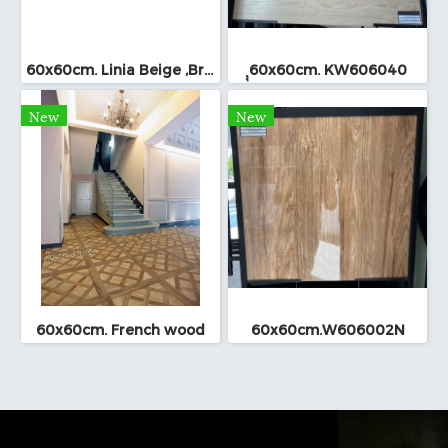
60x60cm. Linia Beige ,Brown
ุุ60x60cm. KW606040
New
New
60x60cm. French wood
60x60cm.W606002N