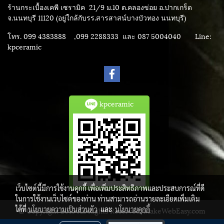
ร้านกระเบื้องเคพี เซรามิค
21/9 ม.10 ต.คลองข่อย อ.ปากเกร็ด
จ.นนทบุรี 11120 (อยู่ใกล้กับรร.สารสาสน์บางบัวทอง นนทบุรี)
โทร. 099 4383888 ,099 2288333 และ 087 5004040
Line:
kpceramic
kpceramic
เว็บไซต์นี้มีการใช้งานคุกกี้ เพื่อเพิ่มประสิทธิภาพและประสบการณ์ที่ดี
ในการใช้งานเว็บไซต์ของท่าน ท่านสามารถอ่านรายละเอียดเพิ่มเติม
ได้ที่
นโยบายความเป็นส่วนตัว
และ
นโยบายคุกกี้
© Copyright 2015 All Rights Reserved. MakeWebEasy.com