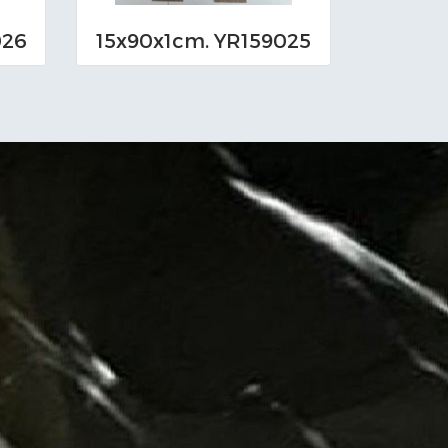
026
15x90x1cm. YR159025