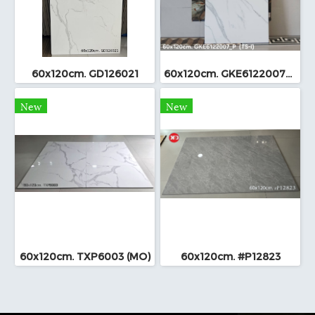
60x120cm. GD126021
60x120cm. GKE6122007_P (TS-I)
New
New
60x120cm. TXP6003 (MO)
60x120cm. #P12823