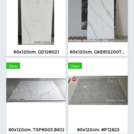
60x120cm. GD126021
60x120cm. GKE6122007_P (TS-I)
New
New
60x120cm. TXP6003 (MO)
60x120cm. #P12823