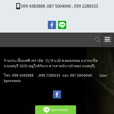
099 4383888 ,087 5004040 , 099 2288333
ร้านกระเบื้องเคพี เซรามิค
21/9 ม.10 ต.คลองข่อย อ.ปากเกร็ด
จ.นนทบุรี 11120 (อยู่ใกล้กับรร.สารสาสน์บางบัวทอง นนทบุรี)
โทร. 099 4383888 ,099 2288333 และ 087 5004040
Line:
kpceramic
kpceramic